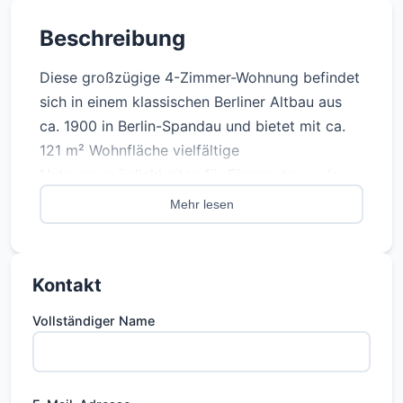
Beschreibung
Diese großzügige 4-Zimmer-Wohnung befindet
sich in einem klassischen Berliner Altbau aus
ca. 1900 in Berlin-Spandau und bietet mit ca.
121 m² Wohnfläche vielfältige
Nutzungsmöglichkeiten für Eigennutzer oder
Familien.
Mehr lesen
Die Wohnung überzeugt durch ihre großzügige
Raumaufteilung und den klassischen
Altbaucharakter. Die hellen Wohnräume bieten
Kontakt
viel Platz und Gestaltungsmöglichkeiten. Durch
den funktionalen Grundriss eignet sich die
Vollständiger Name
Einheit ideal für Familien, Paare mit Homeoffice
oder Käufer mit individuellem Platzbedarf.
Ein Kellerabteil bietet zusätzlichen Stauraum.