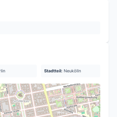
lie zu anderen Orten berechnen.
lin
Stadtteil:
Neukölln