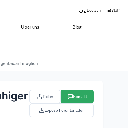
🔐
🇩🇪
Staff
Deutsch
Über uns
Blog
Eigenbedarf möglich
uhiger
Teilen
Kontakt
Exposé herunterladen