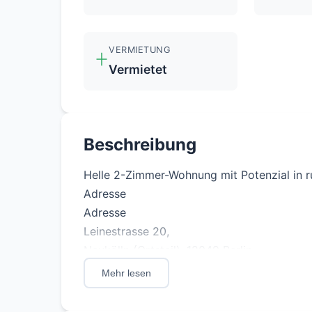
VERMIETUNG
Vermietet
Beschreibung
Helle 2-Zimmer-Wohnung mit Potenzial in r
Adresse
Adresse
Leinestrasse 20,
Neukölln (Ortsteil), 12049 Berlin
Auf Karte zeigen
Mehr lesen
Was kostet ein Umzug hierher?