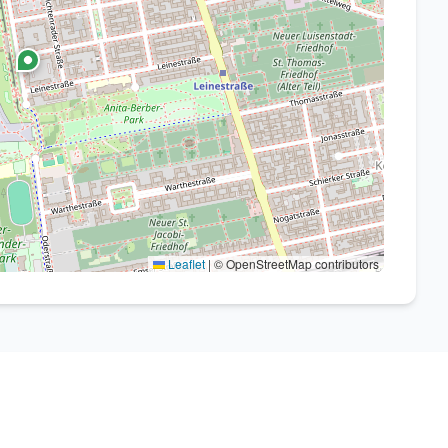
Leaflet
|
© OpenStreetMap contributors