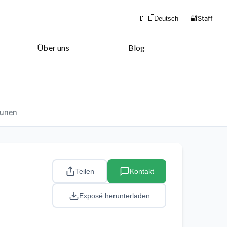
🔐
🇩🇪
Staff
Deutsch
Über uns
Blog
runen
Teilen
Kontakt
Exposé herunterladen