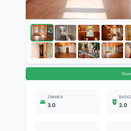
Grun
ZIMMER
BADE
3.0
2.0