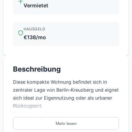
Vermietet
HAUSGELD
€138/mo
Beschreibung
Diese kompakte Wohnung befindet sich in
zentraler Lage von Berlin-Kreuzberg und eignet
sich ideal zur Eigennutzung oder als urbaner
Rückzugsort.
Die Einheit verfügt über einen gut
geschnittenen Wohnraum, eine separate Küche
Mehr lesen
sowie ein Badezimmer mit WC. Ergänzend