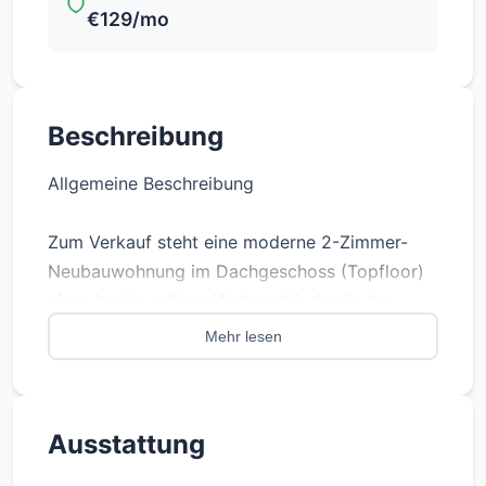
€129/mo
Beschreibung
Allgemeine Beschreibung
Zum Verkauf steht eine moderne 2-Zimmer-
Neubauwohnung im Dachgeschoss (Topfloor)
eines hochwertigen Wohngebäudes in der
Huttenstraße 71, 10553 Berlin-Moabit.
Mehr lesen
Die Wohnung verfügt über eine Wohnfläche
von ca. 44,25 m² und überzeugt durch einen
Ausstattung
durchdachten Grundriss, helle Räume sowie
zeitgemäßen Wohnkomfort. Ein besonderes