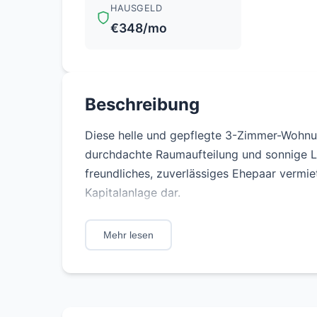
HAUSGELD
€348/mo
Beschreibung
Diese helle und gepflegte 3-Zimmer-Wohnu
durchdachte Raumaufteilung und sonnige La
freundliches, zuverlässiges Ehepaar vermiet
Kapitalanlage dar.
- Heller, freundlicher Wohnbereich
Mehr lesen
- Gepflegte Bodenbeläge
- Moderne Einbauküche
- Badezimmer in sehr gutem Zustand
- Sonnige Räume mit viel Tageslicht