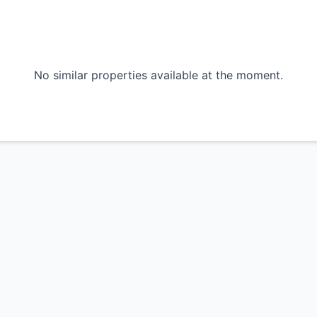
erg, ruhig in einer Seitenstraße, aber zentral und
afés, Restaurants und Parks wie der Volkspark
No similar properties available at the moment.
hr ist sehr gut:
 Nähe
, S42, S85) ca. 8 Minuten zu Fuß
r
ätzliche Freizeit-, Einkaufs- und