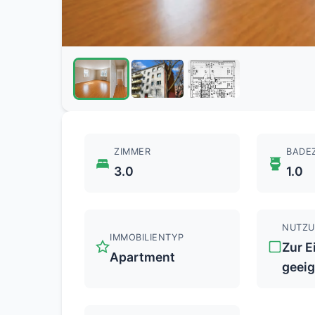
ZIMMER
BADE
3.0
1.0
NUTZ
IMMOBILIENTYP
Zur 
Apartment
geei