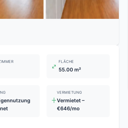
ZIMMER
FLÄCHE
55.00 m²
UNG
VERMIETUNG
Eigennutzung
Vermietet –
gnet
€646/mo