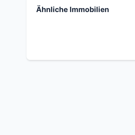
- 10-jahrige Sperrfrist besteht nicht
Ähnliche Immobilien
Die Wohnung liegt im beliebten Prenzlauer B
verkehrsgünstig. Einkaufsmöglichkeiten, C
Prenzlauer Berg sind fußläufig erreichbar.
Die Anbindung an den öffentlichen Nahverke
- Buslinien: 158, 156 und 200 direkt in der
- S-Bahn: Greifswalder Straße (S2, S8, S41
- U-Bahn: U5 erreichbar am Frankfurter To
Die Nähe zu Friedrichshain bietet zudem zus
Ausgehmöglichkeiten.