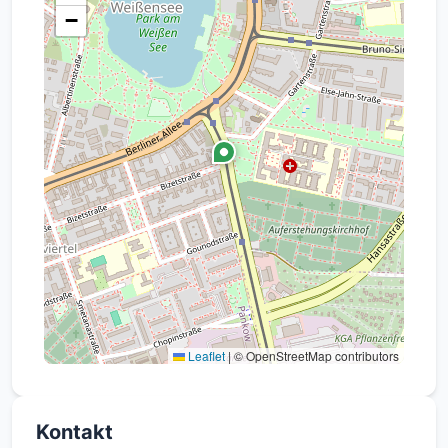
−
sich auf einen Flur, 3
Zimmer, Küche, Badezimmer.
Die Wohnung ist vermietet!
Leaflet
|
© OpenStreetMap contributors
Kontakt