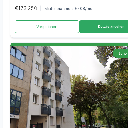
€173,250
|
Mieteinnahmen: €408/mo
Vergleichen
Details ansehen
Schö