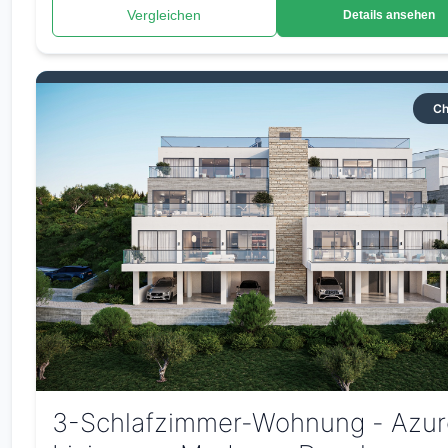
Vergleichen
Details ansehen
Ch
3-Schlafzimmer-Wohnung - Azu