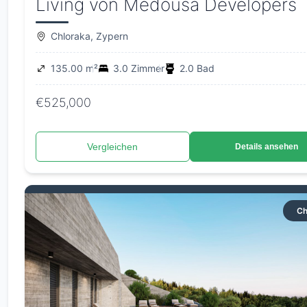
Living von Medousa Developers
Chloraka, Zypern
135.00 m²
3.0 Zimmer
2.0 Bad
€525,000
Vergleichen
Details ansehen
Ch