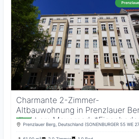
Prenzlaue
Charmante 2-Zimmer-
Altbauwohnung in Prenzlauer Ber
direkt am Mauerpark *Eigenbeda
Prenzlauer Berg, Deutschland (SONENBURGER 55 WE 27
möglich*
61.00 m²
2.0 Zimmer
1.0 Bad