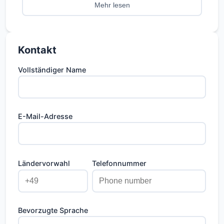
hochwertigen Oberflächen, offenen
Mehr lesen
Innenräumen, einer geräumigen überdachten
Terrasse und Zugang zu allen Annehmlichkeiten
des Resorts. Perfekt für Endverbraucher und
Kontakt
Investoren, die eine hochwertige
Küstenimmobilie auf Zypern suchen.
Vollständiger Name
E-Mail-Adresse
Ländervorwahl
Telefonnummer
Bevorzugte Sprache