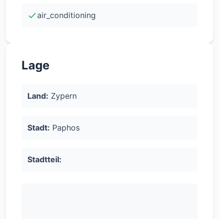
air_conditioning
-Apartment Etage: Erste Etage -Bauphase: Off
Plan -Schwimmbad: Nein -Energieeffizienz-
Kategorie: Energie-Effizienz: (A)
Lage
Land:
Zypern
Stadt:
Paphos
Stadtteil: