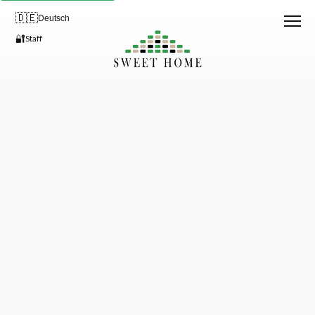
🇩🇪
Deutsch
🔐
Staff