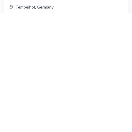
Tempelhof, Germany
2.0 Zimmer
1.0 Bad
Details ansehen →
Eigentumswohnung mit Balkon in Mariendorf –
Eigenbedarf möglich
€204.750