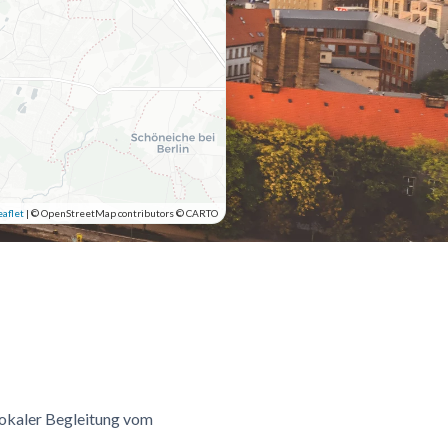
aflet
|
© OpenStreetMap contributors © CARTO
lokaler Begleitung vom