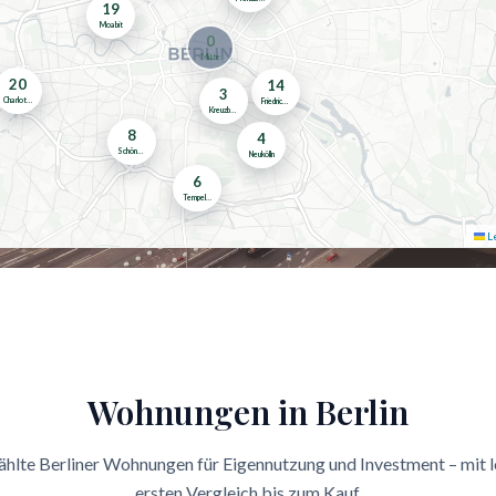
19
Moabit
0
Mitte
20
14
3
Charlottenburg-Wilmersdorf
Friedrichshain-Kreuzberg
Kreuzberg
8
4
Schöneberg
Neukölln
6
Tempelhof
Le
Wohnungen in Berlin
hlte Berliner Wohnungen für Eigennutzung und Investment – mit 
ersten Vergleich bis zum Kauf.