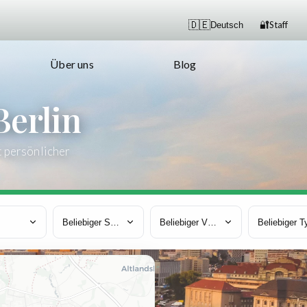
🔐
🇩🇪
Staff
Deutsch
Über uns
Blog
Berlin
t persönlicher